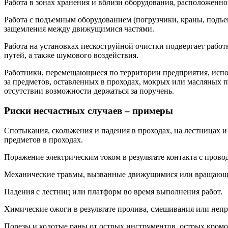
Работа в зонах хранения и вблизи оборудования, расположенно
Работа с подъемным оборудованием (погрузчики, краны, подъем
защемления между движущимися частями.
Работа на установках пескоструйной очистки подвергает рабо
путей, а также шумового воздействия.
Работники, перемещающиеся по территории предприятия, испол
за предметов, оставленных в проходах, мокрых или масляных 
отсутствии возможности держаться за поручень.
Риски несчастных случаев – примеры
Спотыкания, скольжения и падения в проходах, на лестницах и
предметов в проходах.
Поражение электрическим током в результате контакта с про
Механические травмы, вызванные движущимися или вращающи
Падения с лестниц или платформ во время выполнения работ.
Химические ожоги в результате пролива, смешивания или неп
Порезы и колотые раны от острых инструментов, острых кромо