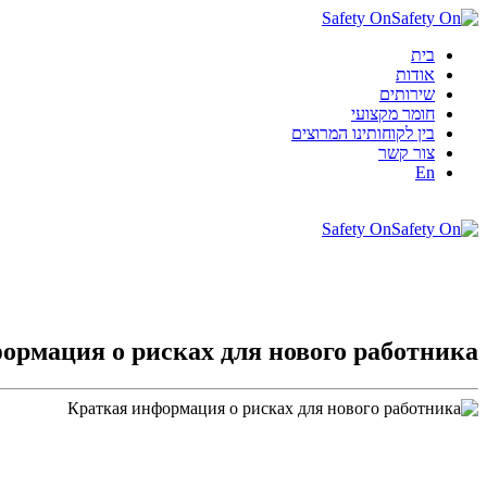
Safety On
בית
אודות
שירותים
חומר מקצועי
בין לקוחותינו המרוצים
צור קשר
En
Safety On
ормация о рисках для нового работника