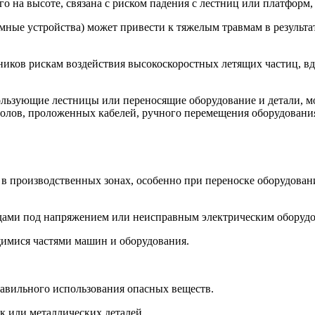
го на высоте, связана с риском падения с лестниц или платформ
ные устройства) может привести к тяжелым травмам в результат
тников рискам воздействия высокоскоростных летящих частиц, в
ьзующие лестницы или переносящие оборудование и детали, мог
полов, проложенных кабелей, ручного перемещения оборудования
 в производственных зонах, особенно при переноске оборудован
водами под напряжением или неисправным электрическим оборуд
мися частями машин и оборудования.
равильного использования опасных веществ.
к или металлических деталей.